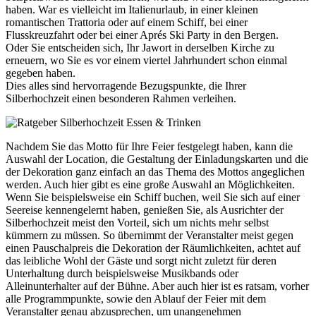
haben. War es vielleicht im Italienurlaub, in einer kleinen
romantischen Trattoria oder auf einem Schiff, bei einer
Flusskreuzfahrt oder bei einer Aprés Ski Party in den Bergen.
Oder Sie entscheiden sich, Ihr Jawort in derselben Kirche zu
erneuern, wo Sie es vor einem viertel Jahrhundert schon einmal
gegeben haben.
Dies alles sind hervorragende Bezugspunkte, die Ihrer
Silberhochzeit einen besonderen Rahmen verleihen.
Nachdem Sie das Motto für Ihre Feier festgelegt haben, kann die
Auswahl der Location, die Gestaltung der Einladungskarten und die
der Dekoration ganz einfach an das Thema des Mottos angeglichen
werden. Auch hier gibt es eine große Auswahl an Möglichkeiten.
Wenn Sie beispielsweise ein Schiff buchen, weil Sie sich auf einer
Seereise kennengelernt haben, genießen Sie, als Ausrichter der
Silberhochzeit meist den Vorteil, sich um nichts mehr selbst
kümmern zu müssen. So übernimmt der Veranstalter meist gegen
einen Pauschalpreis die Dekoration der Räumlichkeiten, achtet auf
das leibliche Wohl der Gäste und sorgt nicht zuletzt für deren
Unterhaltung durch beispielsweise Musikbands oder
Alleinunterhalter auf der Bühne. Aber auch hier ist es ratsam, vorher
alle Programmpunkte, sowie den Ablauf der Feier mit dem
Veranstalter genau abzusprechen, um unangenehmen