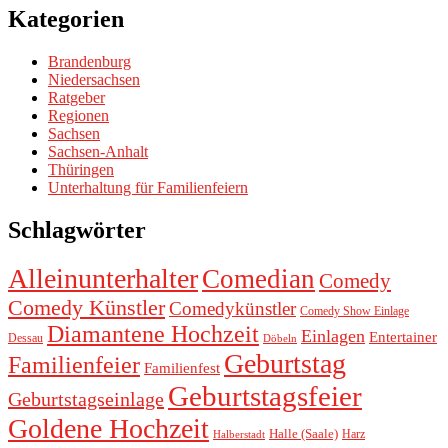
Kategorien
Brandenburg
Niedersachsen
Ratgeber
Regionen
Sachsen
Sachsen-Anhalt
Thüringen
Unterhaltung für Familienfeiern
Schlagwörter
Alleinunterhalter
Comedian
Comedy
Comedy Künstler
Comedykünstler
Comedy Show Einlage
Diamantene Hochzeit
Einlagen
Entertainer
Dessau
Döbeln
Geburtstag
Familienfeier
Familienfest
Geburtstagsfeier
Geburtstagseinlage
Goldene Hochzeit
Halle (Saale)
Harz
Halberstadt