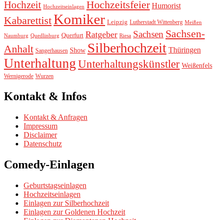
Hochzeitsfeier
Hochzeit
Humorist
Hochzeitseinlagen
Komiker
Kabarettist
Leipzig
Lutherstadt Wittenberg
Meißen
Sachsen-
Sachsen
Ratgeber
Querfurt
Naumburg
Quedlinburg
Riesa
Silberhochzeit
Anhalt
Thüringen
Show
Sangerhausen
Unterhaltung
Unterhaltungskünstler
Weißenfels
Wernigerode
Wurzen
Kontakt & Infos
Kontakt & Anfragen
Impressum
Disclaimer
Datenschutz
Comedy-Einlagen
Geburtstagseinlagen
Hochzeitseinlagen
Einlagen zur Silberhochzeit
Einlagen zur Goldenen Hochzeit