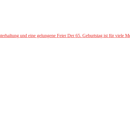
terhaltung und eine gelungene Feier Der 65. Geburtstag ist für viele 